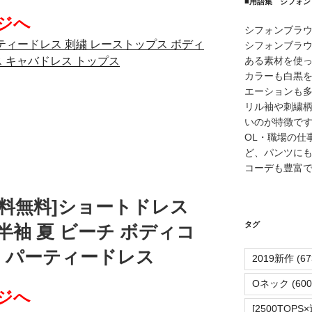
■用語集 シフォン
ジへ
シフォンブラ
ーティードレス 刺繍 レーストップス ボディ
シフォンブラ
ある素材を使
ス キャバドレス トップス
カラーも白黒
エーションも
リル袖や刺繍
いのが特徴で
OL・職場の仕
ど、パンツに
コーデも豊富
送料無料]ショートドレス
タグ
半袖 夏 ビーチ ボディコ
ム パーティードレス
2019新作
(67
Oネック
(600
ジへ
[2500TO