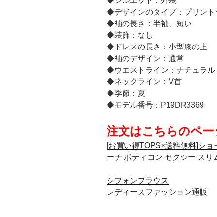
◆シルエット：外装
◆デザインのタイプ：プリント
◆袖の長さ：半袖、短い
◆装飾：なし
◆ドレスの長さ：小型膝の上
◆袖のデザイン：通常
◆ウエストライン：ナチュラル
◆ネックライン：V首
◆季節：夏
◆モデル番号：P19DR3369
注文はこちらのペー
[お買い得TOPS×送料無料]ショ
ーチ ボディコン セクシー スリ
シフォンブラウス
レディースファッション通販