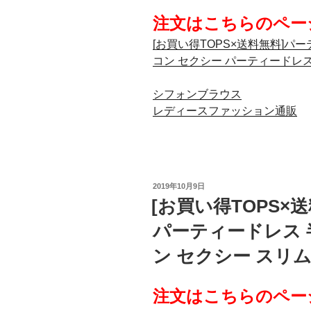
注文はこちらのペー
[お買い得TOPS×送料無料]パ
コン セクシー パーティードレ
シフォンブラウス
レディースファッション通販
投
2019年10月9日
稿
[お買い得TOPS×
日:
パーティードレス 
ン セクシー スリ
注文はこちらのペー