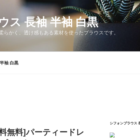
ス 長袖 半袖 白黒
柔らかく、透け感もある素材を使ったブラウスです。
半袖 白黒
シフォンブラウス 長
送料無料]パーティードレ