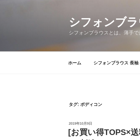
コ
ン
シフォンブラウ
テ
ン
シフォンブラウスとは、薄手で
ツ
へ
ス
キ
ホーム
シフォンブラウス 長袖 
ッ
プ
タグ: ボディコン
投
2019年10月9日
稿
[お買い得TOPS×
日: