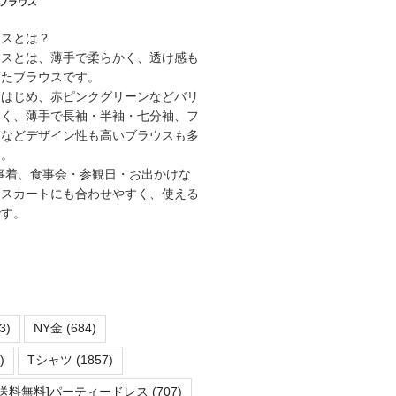
ブラウス
ウスとは？
ウスとは、薄手で柔らかく、透け感も
ったブラウスです。
をはじめ、赤ピンクグリーンなどバリ
多く、薄手で長袖・半袖・七分袖、フ
柄などデザイン性も高いブラウスも多
す。
事着、食事会・参観日・お出かけな
もスカートにも合わせやすく、使える
です。
3)
NY金
(684)
)
Tシャツ
(1857)
PS×送料無料]パーティードレス
(707)