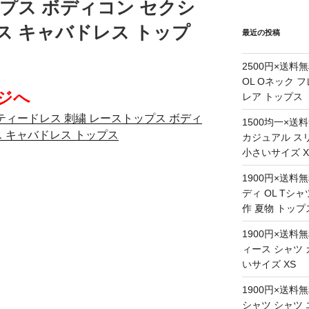
ップス ボディコン セクシ
ス キャバドレス トップ
最近の投稿
2500円×送料
OL Oネック 
ジへ
レア トップス
ーティードレス 刺繍 レーストップス ボディ
1500均一×送
ス キャバドレス トップス
カジュアル ス
小さいサイズ X
1900円×送料
ディ OL Tシャ
作 夏物 トップ
1900円×送料
ィース シャツ 
いサイズ XS
1900円×送料
シャツ シャツ 