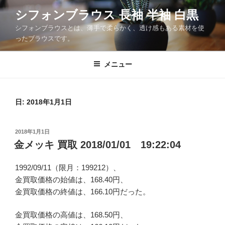
コ
シフォンブラウス 長袖 半袖 白黒
ン
シフォンブラウスとは、薄手で柔らかく、透け感もある素材を使
テ
ったブラウスです。
ン
ツ
メニュー
へ
ス
キ
日: 2018年1月1日
ッ
プ
投
2018年1月1日
稿
金メッキ 買取 2018/01/01 19:22:04
日:
1992/09/11（限月：199212）、
金買取価格の始値は、168.40円、
金買取価格の終値は、166.10円だった。
金買取価格の高値は、168.50円、