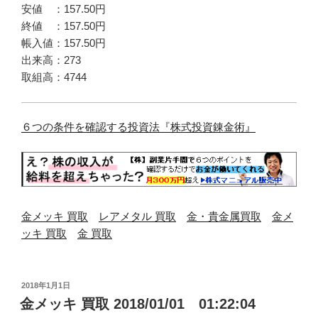
安値 ：157.50円
終値 ：157.50円
帳入値：157.50円
出来高：273
取組高：4744
６つの条件を確認する投資法『株式投資錬金術』
金メッキ 買取
レアメタル 買取
金・貴金属買取
金メ
ッキ 買取
金 買取
投
2018年1月1日
稿
金メッキ 買取 2018/01/01 01:22:04
日: